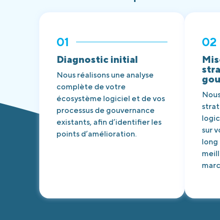
01
02
Diagnostic initial
Mis
str
Nous réalisons une analyse
gou
complète de votre
Nous
écosystème logiciel et de vos
stra
processus de gouvernance
logic
existants, afin d’identifier les
sur v
points d’amélioration.
long 
meil
marc