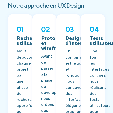
Notre approche en UX Design
01
02
03
04
Recherche
Prototypage
Design
Tests
utilisateur
et
d’interface
utilisateu
wireframes
Nous
En
Une
Avant
débutons
combinant
fois
de
chaque
esthétique
les
passer
projet
et
interfaces
à la
par
fonctionnalité,
conçues,
phase
une
nous
nous
de
phase
concevons
réalisons
développement,
de
des
des
nous
recherche
interfaces
tests
créons
approfondie,
élégantes,
utilisateurs
des
où
ergonomiques
pour