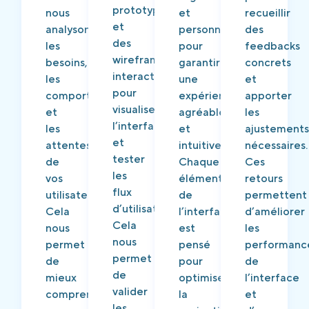
prototypes
nous
et
recueillir
et
analysons
personnalisées
des
des
les
pour
feedbacks
wireframes
besoins,
garantir
concrets
interactifs
les
une
et
pour
comportements
expérience
apporter
visualiser
et
agréable
les
l’interface
les
et
ajustement
et
attentes
intuitive.
nécessaires.
tester
de
Chaque
Ces
les
vos
élément
retours
flux
utilisateurs.
de
permettent
d’utilisateurs.
Cela
l’interface
d’améliorer
Cela
nous
est
les
nous
permet
pensé
performanc
permet
de
pour
de
de
mieux
optimiser
l’interface
valider
comprendre
la
et
les