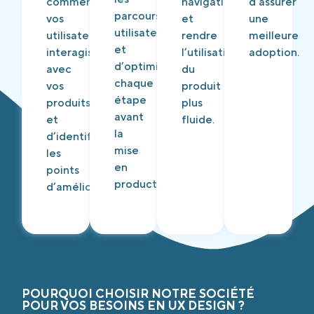
comment
navigation
d’assurer
parcours
vos
et
une
utilisateurs
utilisateurs
rendre
meilleure
et
interagissent
l’utilisation
adoption.
d’optimiser
avec
du
chaque
vos
produit
étape
produits
plus
avant
et
fluide.
la
d’identifier
mise
les
en
points
production.
d’amélioration.
POURQUOI CHOISIR NOTRE SOCIÉTÉ
POUR VOS BESOINS EN UX DESIGN ?