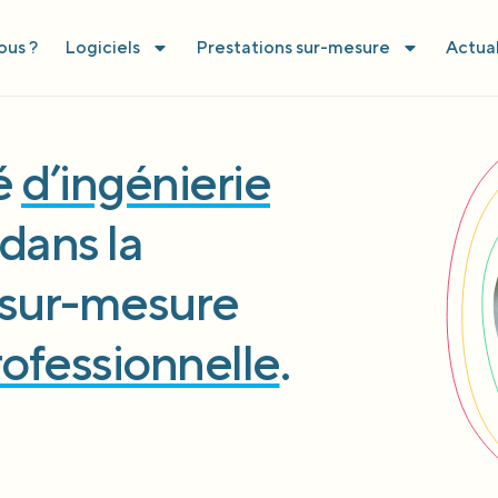
us ?
Logiciels
Prestations sur-mesure
Actual
té
d’ingénierie
dans la
l sur-mesure
rofessionnelle
.