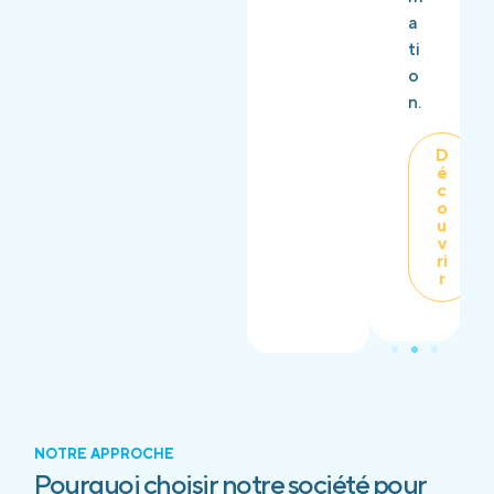
a
ti
o
n.
D
é
c
o
u
v
ri
r
NOTRE APPROCHE
Pourquoi choisir notre société pour