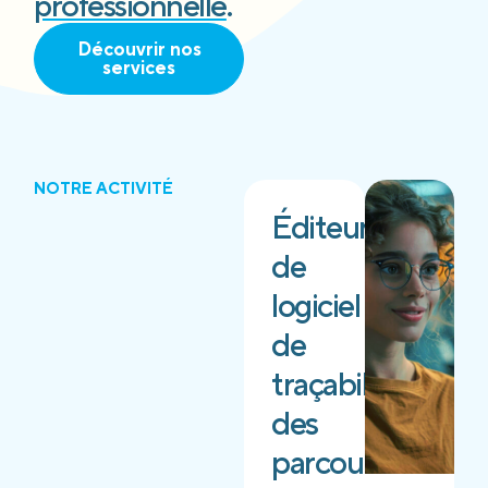
professionnelle
.
Découvrir nos
services
NOTRE ACTIVITÉ
Éditeur
de
logiciel
de
traçabilité
des
parcours