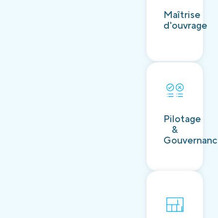
Découvrir
Maîtrise
d'ouvrage
Découvrir
Pilotage
&
Gouvernan