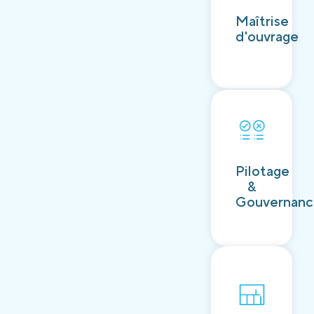
Découvrir
Maîtrise
d'ouvrage
Découvrir
Pilotage
&
Gouvernan