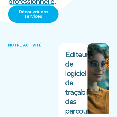
professionnelle
.
Découvrir nos
services
NOTRE ACTIVITÉ
Éditeur
de
logiciel
de
traçabilité
des
parcours