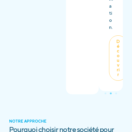
a
ti
o
n.
D
é
c
o
u
v
ri
r
NOTRE APPROCHE
Pourquoi choisir notre société pour