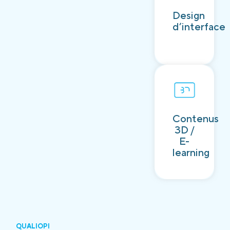
Découvrir
Design
d’interface
Contenus
Découvrir
3D /
E-
learning
QUALIOPI