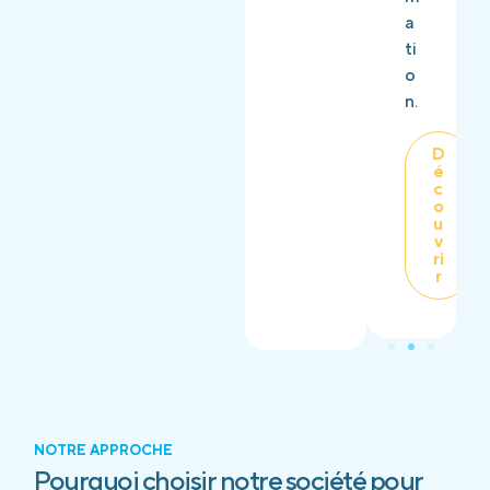
a
ti
o
n.
D
é
c
o
u
v
ri
r
NOTRE APPROCHE
Pourquoi choisir notre société pour