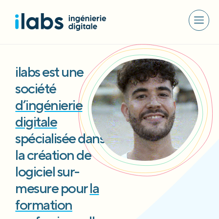
ilabs est une
société
d’ingénierie
digitale
spécialisée dans
la création de
logiciel sur-
mesure pour
la
formation