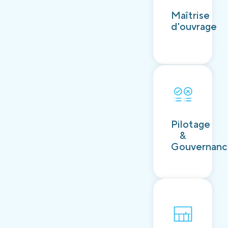
Découvrir
Maîtrise
d'ouvrage
Découvrir
Pilotage
&
Gouvernan