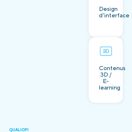
Découvrir
Design
d’interface
Contenus
Découvrir
3D /
E-
learning
QUALIOPI