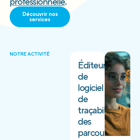
professionnelle
.
Découvrir nos
services
NOTRE ACTIVITÉ
Éditeur
de
logiciel
de
traçabilité
des
parcours