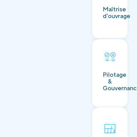
Découvrir
Maîtrise
d'ouvrage
Découvrir
Pilotage
&
Gouvernan