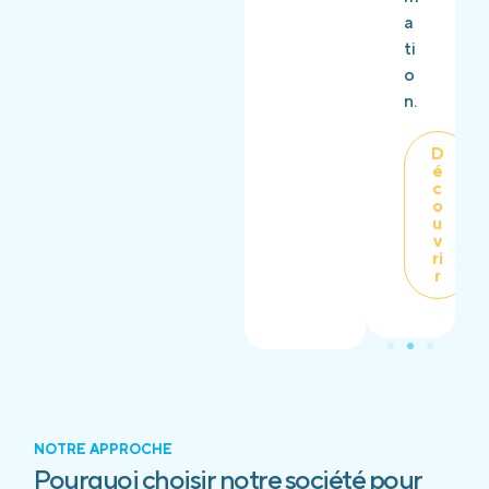
a
ti
o
n.
D
é
c
o
u
v
ri
r
NOTRE APPROCHE
Pourquoi choisir notre société pour