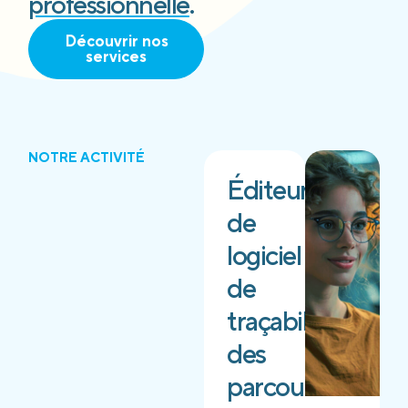
professionnelle
.
Découvrir nos
services
NOTRE ACTIVITÉ
Éditeur
de
logiciel
de
traçabilité
des
parcours