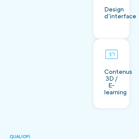
Découvrir
Design
d’interface
Contenus
Découvrir
3D /
E-
learning
QUALIOPI