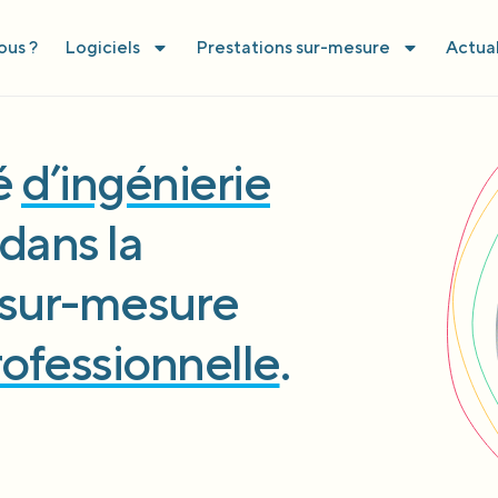
us ?
Logiciels
Prestations sur-mesure
Actual
té
d’ingénierie
dans la
l sur-mesure
rofessionnelle
.