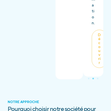
a
ti
o
n.
D
é
c
o
u
v
ri
r
NOTRE APPROCHE
Pourquoi choisir notre société pour