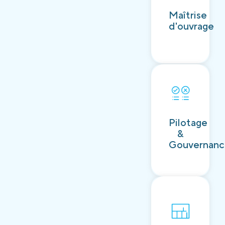
Découvrir
Maîtrise
d'ouvrage
Découvrir
Pilotage
&
Gouvernan