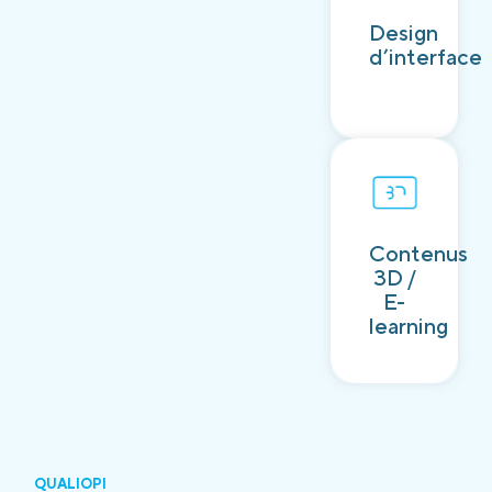
Découvrir
Design
d’interface
Contenus
Découvrir
3D /
E-
learning
QUALIOPI