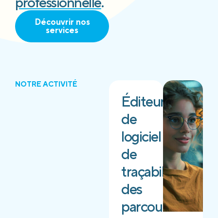
professionnelle
.
Découvrir nos
services
NOTRE ACTIVITÉ
Éditeur
de
logiciel
de
traçabilité
des
parcours