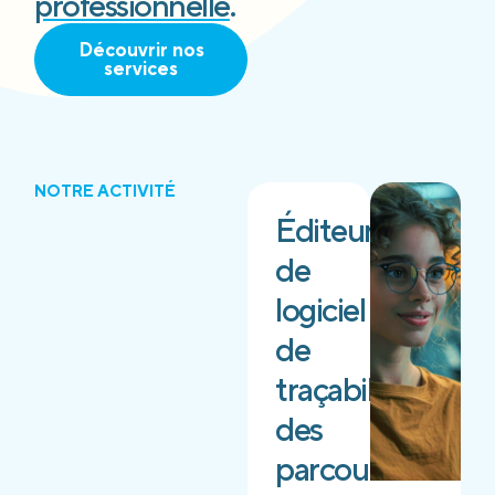
professionnelle
.
Découvrir nos
services
NOTRE ACTIVITÉ
Éditeur
de
logiciel
de
traçabilité
des
parcours