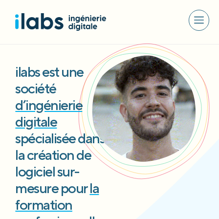
ilabs est une
société
d’ingénierie
digitale
spécialisée dans
la création de
logiciel sur-
mesure pour
la
formation