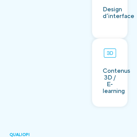
Découvrir
Design
d’interface
Contenus
Découvrir
3D /
E-
learning
QUALIOPI