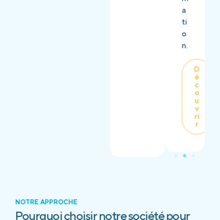
a
ti
o
n.
D
é
c
o
u
v
ri
r
NOTRE APPROCHE
Pourquoi choisir notre société pour