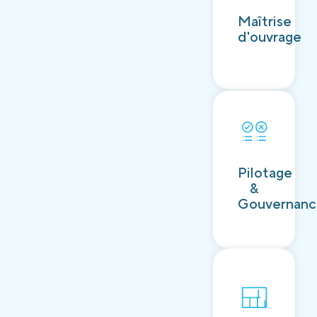
Découvrir
Maîtrise
d'ouvrage
Découvrir
Pilotage
&
Gouvernan