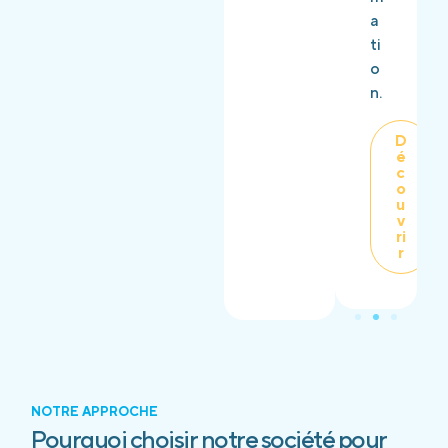
a
ti
o
n.
D
é
c
o
u
v
ri
r
NOTRE APPROCHE
Pourquoi choisir notre société pour