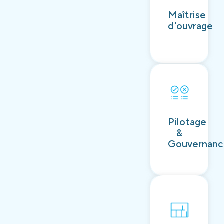
Découvrir
Maîtrise
d'ouvrage
Découvrir
Pilotage
&
Gouvernan