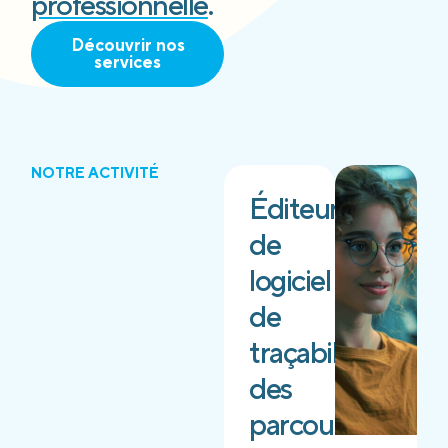
professionnelle
.
Découvrir nos
services
NOTRE ACTIVITÉ
Éditeur
de
logiciel
de
traçabilité
des
parcours