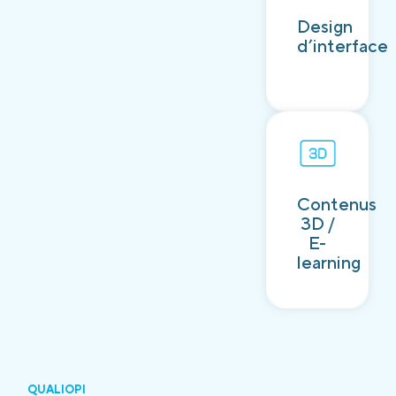
Découvrir
Design
d’interface
Contenus
Découvrir
3D /
E-
learning
QUALIOPI