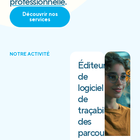
professionnelle
.
Découvrir nos
services
NOTRE ACTIVITÉ
Éditeur
de
logiciel
de
traçabilité
des
parcours