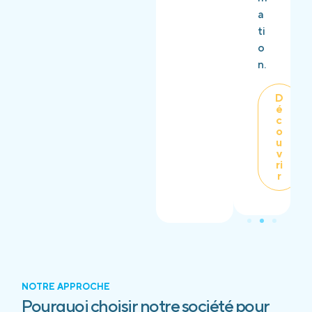
a
ti
o
n.
D
é
c
o
u
v
ri
r
NOTRE APPROCHE
Pourquoi choisir notre société pour