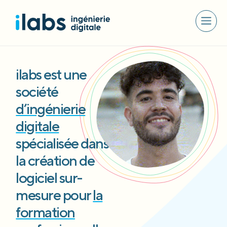
ilabs est une
société
d’ingénierie
digitale
spécialisée dans
la création de
logiciel sur-
mesure pour
la
formation