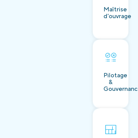
Découvrir
Maîtrise
d'ouvrage
Découvrir
Pilotage
&
Gouvernan