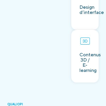
Découvrir
Design
d’interface
Contenus
Découvrir
3D /
E-
learning
QUALIOPI