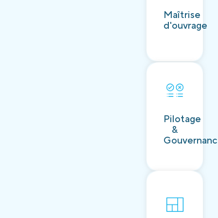
Découvrir
Maîtrise
d'ouvrage
Découvrir
Pilotage
&
Gouvernan