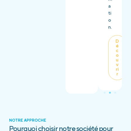
a
ti
o
n.
D
é
c
o
u
v
ri
r
NOTRE APPROCHE
Pourquoi choisir notre société pour