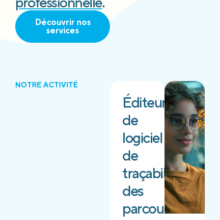
professionnelle
.
Découvrir nos
services
NOTRE ACTIVITÉ
Éditeur
de
logiciel
de
traçabilité
des
parcours