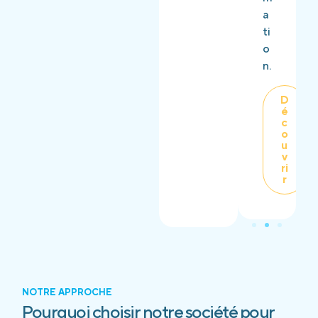
a
ti
o
n.
D
é
c
o
u
v
ri
r
NOTRE APPROCHE
Pourquoi choisir notre société pour