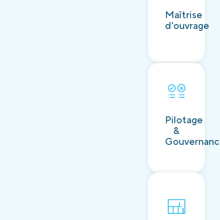
Découvrir
Maîtrise
d'ouvrage
Découvrir
Pilotage
&
Gouvernan