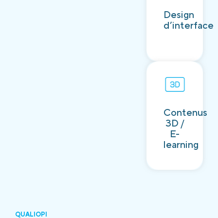
Découvrir
Design
d’interface
Contenus
Découvrir
3D /
E-
learning
QUALIOPI