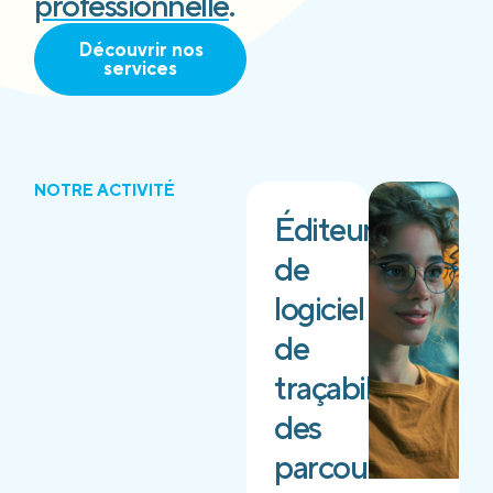
professionnelle
.
Découvrir nos
services
NOTRE ACTIVITÉ
Éditeur
de
logiciel
de
traçabilité
des
parcours