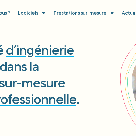
us ?
Logiciels
Prestations sur-mesure
Actual
té
d’ingénierie
dans la
l sur-mesure
rofessionnelle
.