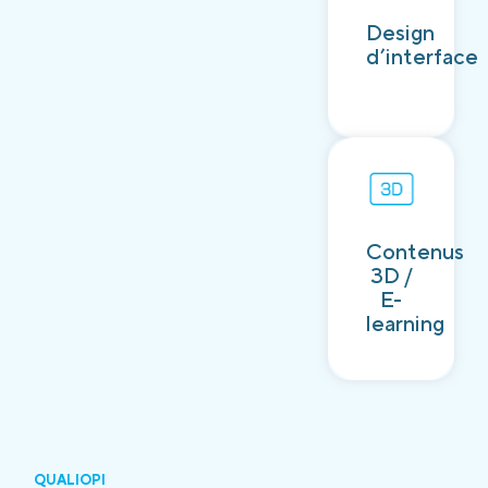
Découvrir
Design
d’interface
Contenus
Découvrir
3D /
E-
learning
QUALIOPI