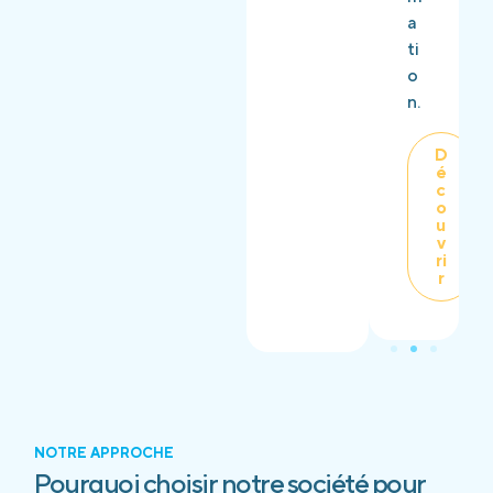
a
ti
o
n.
D
é
c
o
u
v
ri
r
NOTRE APPROCHE
Pourquoi choisir notre société pour