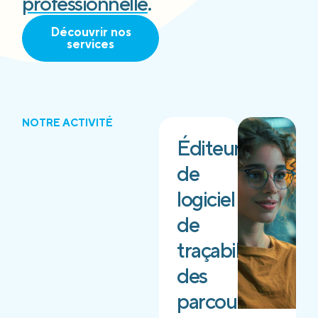
professionnelle
.
Découvrir nos
services
NOTRE ACTIVITÉ
Éditeur
de
logiciel
de
traçabilité
des
parcours