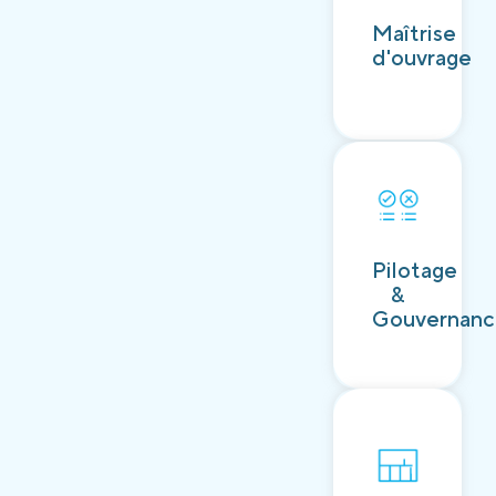
Découvrir
Maîtrise
d'ouvrage
Découvrir
Pilotage
&
Gouvernan