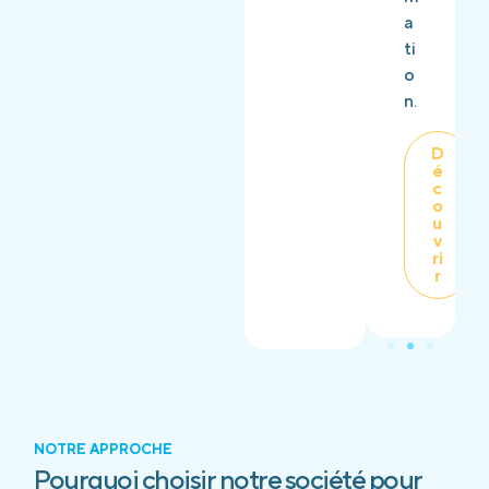
a
ti
o
n.
D
é
c
o
u
v
ri
r
NOTRE APPROCHE
Pourquoi choisir notre société pour