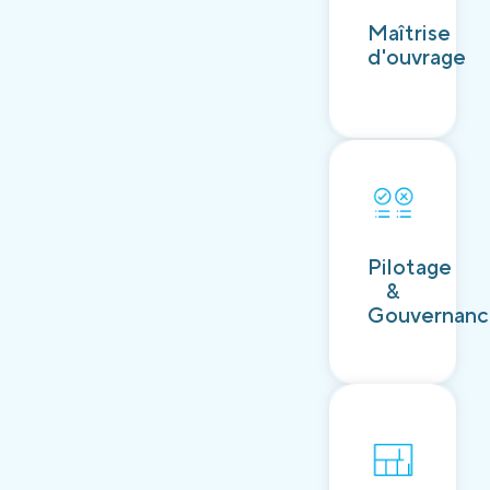
Découvrir
Maîtrise
d'ouvrage
Découvrir
Pilotage
&
Gouvernan