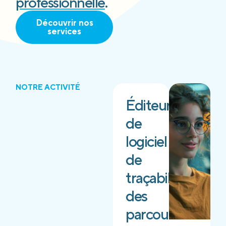
professionnelle
.
Découvrir nos
services
NOTRE ACTIVITÉ
Éditeur
de
logiciel
de
traçabilité
des
parcours