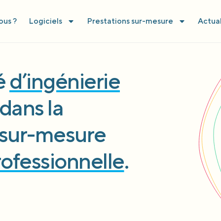
us ?
Logiciels
Prestations sur-mesure
Actual
té
d’ingénierie
dans la
l sur-mesure
rofessionnelle
.