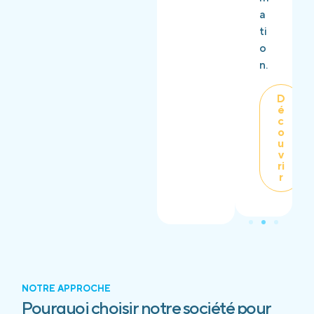
a
ti
o
n.
D
é
c
o
u
v
ri
r
NOTRE APPROCHE
Pourquoi choisir notre société pour