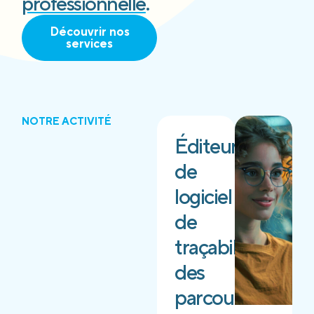
professionnelle
.
Découvrir nos
services
NOTRE ACTIVITÉ
Éditeur
de
logiciel
de
traçabilité
des
parcours