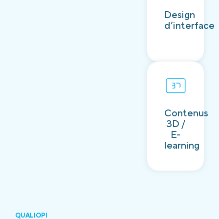
Découvrir
Design
d’interface
Contenus
Découvrir
3D /
E-
learning
QUALIOPI