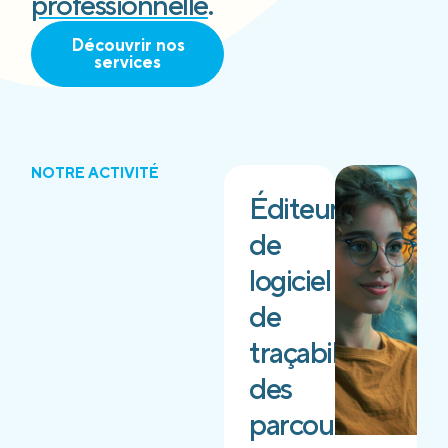
professionnelle
.
Découvrir nos
services
NOTRE ACTIVITÉ
Éditeur
de
logiciel
de
traçabilité
des
parcours