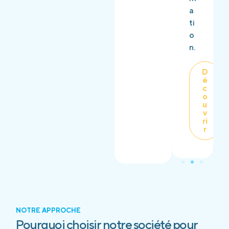
a
ti
o
n.
D
é
c
o
u
v
ri
r
NOTRE APPROCHE
Pourquoi choisir notre société pour