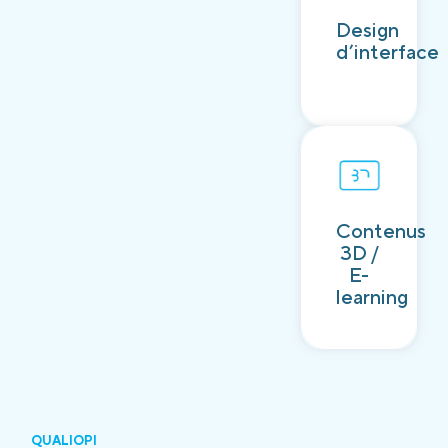
Découvrir
Design
d’interface
Contenus
Découvrir
3D /
E-
learning
QUALIOPI