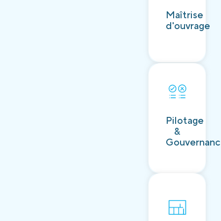
Découvrir
Maîtrise
d'ouvrage
Découvrir
Pilotage
&
Gouvernan