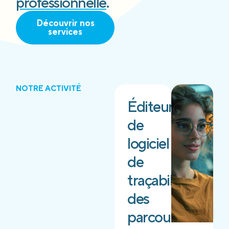
professionnelle
.
Découvrir nos
services
NOTRE ACTIVITÉ
Éditeur
de
logiciel
de
traçabilité
des
parcours