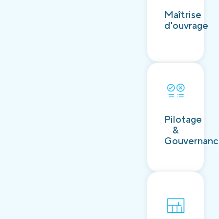
Découvrir
Maîtrise
d'ouvrage
Découvrir
Pilotage
&
Gouvernan