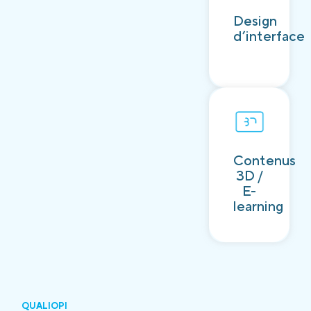
Découvrir
Design
d’interface
Contenus
Découvrir
3D /
E-
learning
QUALIOPI