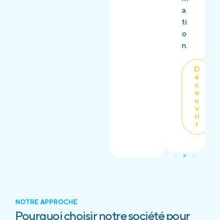
a
ti
o
n.
D
é
c
o
u
v
ri
r
NOTRE APPROCHE
Pourquoi choisir notre société pour