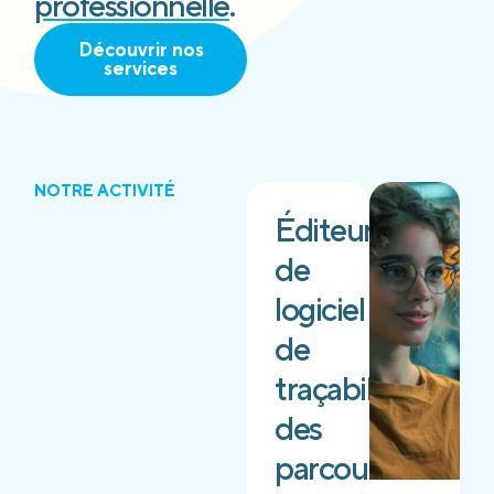
professionnelle
.
Découvrir nos
services
NOTRE ACTIVITÉ
Éditeur
de
logiciel
de
traçabilité
des
parcours