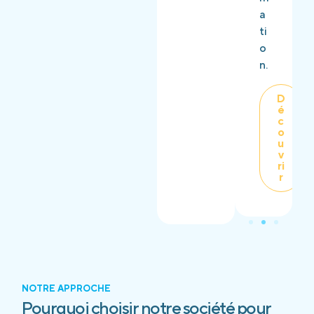
a
ti
o
n.
D
é
c
o
u
v
ri
r
NOTRE APPROCHE
Pourquoi choisir notre société pour