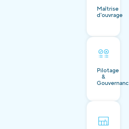
Découvrir
Maîtrise
d'ouvrage
Découvrir
Pilotage
&
Gouvernan