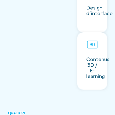
Découvrir
Design
d’interface
Contenus
Découvrir
3D /
E-
learning
QUALIOPI