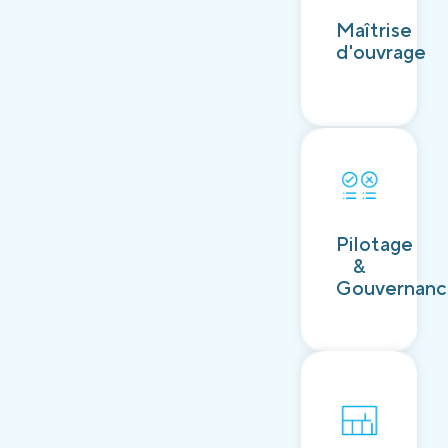
Découvrir
Maîtrise
d'ouvrage
Découvrir
Pilotage
&
Gouvernan