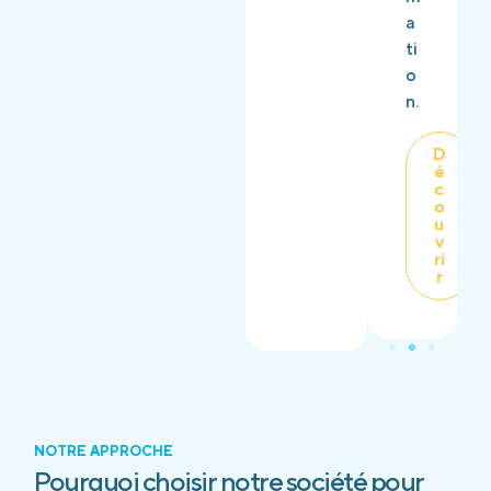
a
ti
o
n.
D
é
c
o
u
v
ri
r
NOTRE APPROCHE
Pourquoi choisir notre société pour