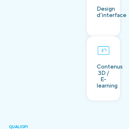
Découvrir
Design
d’interface
Contenus
Découvrir
3D /
E-
learning
QUALIOPI