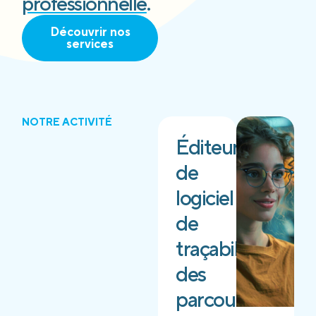
professionnelle
.
Découvrir nos
services
NOTRE ACTIVITÉ
Éditeur
de
logiciel
de
traçabilité
des
parcours