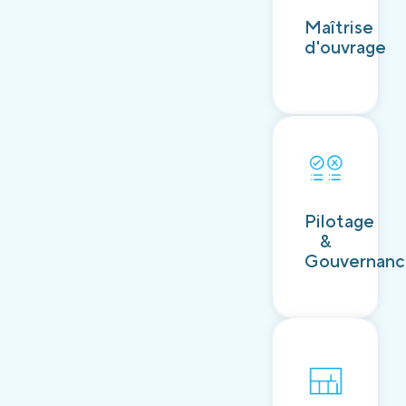
Découvrir
Maîtrise
d'ouvrage
Découvrir
Pilotage
&
Gouvernan