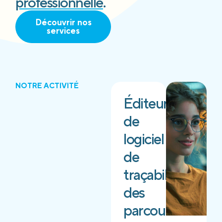
professionnelle
.
Découvrir nos
services
NOTRE ACTIVITÉ
Éditeur
de
logiciel
de
traçabilité
des
parcours