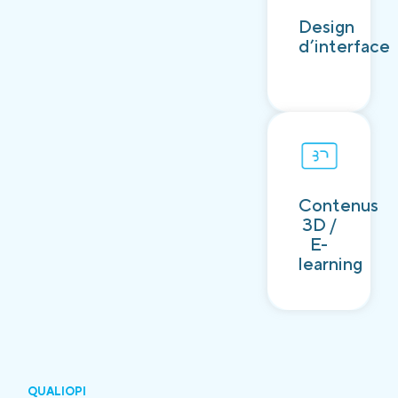
Découvrir
Design
d’interface
Contenus
Découvrir
3D /
E-
learning
QUALIOPI