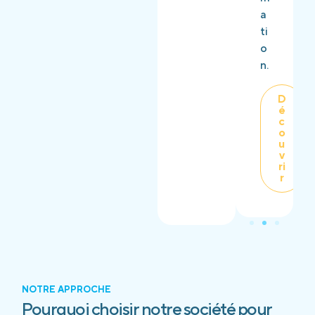
a
ti
o
n.
D
é
c
o
u
v
ri
r
NOTRE APPROCHE
Pourquoi choisir notre société pour