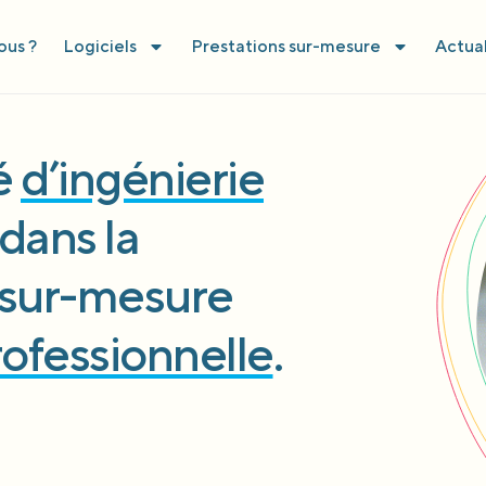
us ?
Logiciels
Prestations sur-mesure
Actual
té
d’ingénierie
dans la
l sur-mesure
rofessionnelle
.