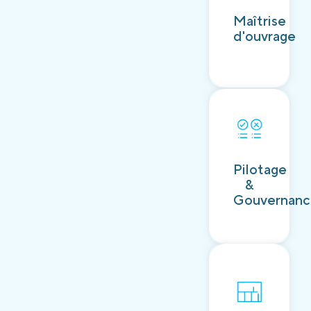
Découvrir
Maîtrise
d'ouvrage
Découvrir
Pilotage
&
Gouvernan