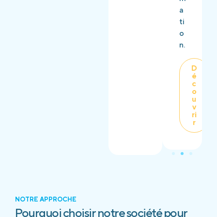
a
ti
o
n.
D
é
c
o
u
v
ri
r
NOTRE APPROCHE
Pourquoi choisir notre société pour