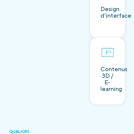
Découvrir
Design
d’interface
Contenus
Découvrir
3D /
E-
learning
QUALIOPI