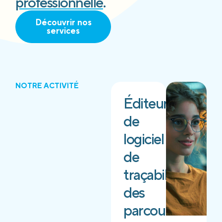
professionnelle
.
Découvrir nos
services
NOTRE ACTIVITÉ
Éditeur
de
logiciel
de
traçabilité
des
parcours