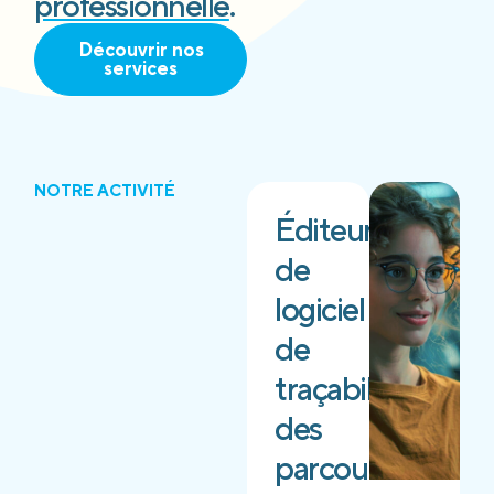
professionnelle
.
Découvrir nos
services
NOTRE ACTIVITÉ
Éditeur
de
logiciel
de
traçabilité
des
parcours