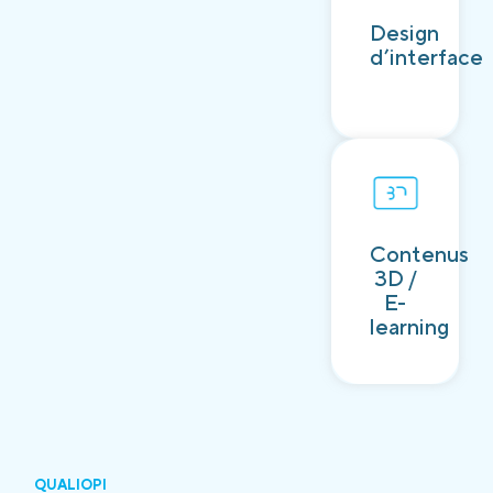
Découvrir
Design
d’interface
Contenus
Découvrir
3D /
E-
learning
QUALIOPI