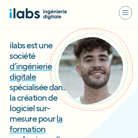
ilabs est une
société
d’ingénierie
digitale
spécialisée dans
la création de
logiciel sur-
mesure pour
la
formation