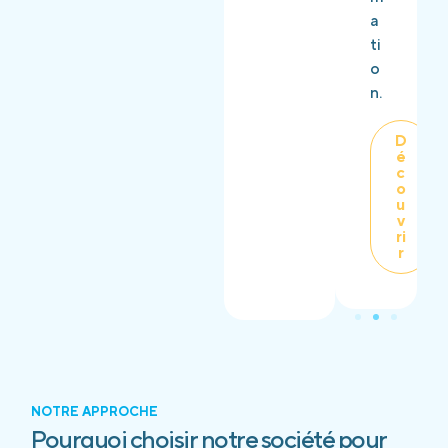
a
ti
o
n.
D
é
c
o
u
v
ri
r
NOTRE APPROCHE
Pourquoi choisir notre société pour