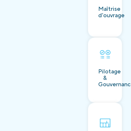
Découvrir
Maîtrise
d'ouvrage
Découvrir
Pilotage
&
Gouvernan