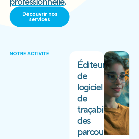
professionnelle
.
Découvrir nos
services
NOTRE ACTIVITÉ
Éditeur
de
logiciel
de
traçabilité
des
parcours