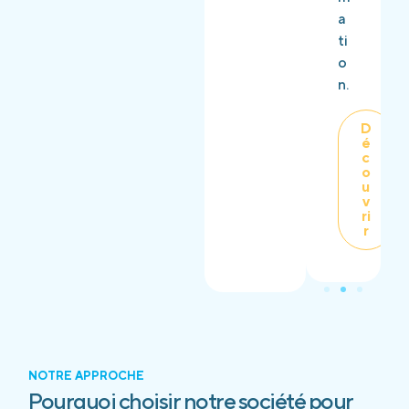
a
ti
o
n.
D
é
c
o
u
v
ri
r
NOTRE APPROCHE
Pourquoi choisir notre société pour