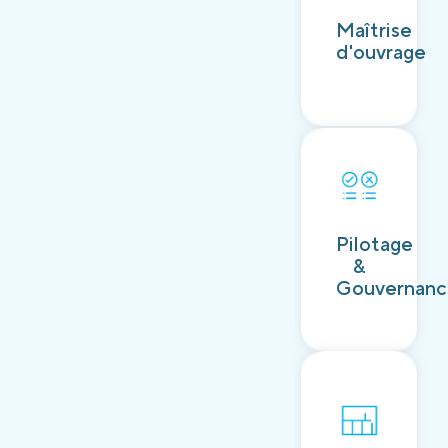
Découvrir
Maîtrise
d'ouvrage
Découvrir
Pilotage
&
Gouvernan