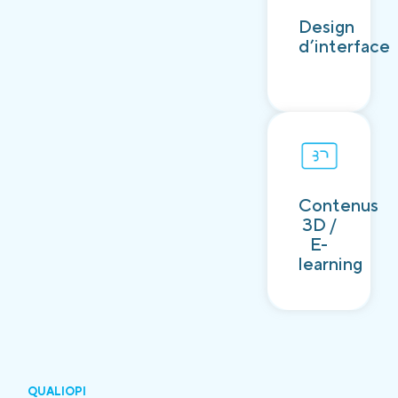
Découvrir
Design
d’interface
Contenus
Découvrir
3D /
E-
learning
QUALIOPI