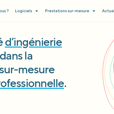
us ?
Logiciels
Prestations sur-mesure
Actual
té
d’ingénierie
dans la
l sur-mesure
rofessionnelle
.