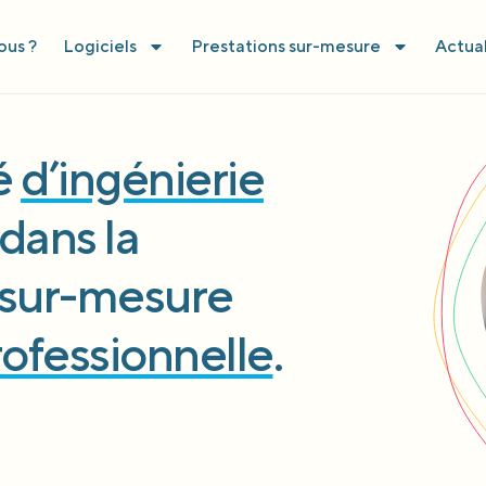
us ?
Logiciels
Prestations sur-mesure
Actual
té
d’ingénierie
dans la
l sur-mesure
rofessionnelle
.