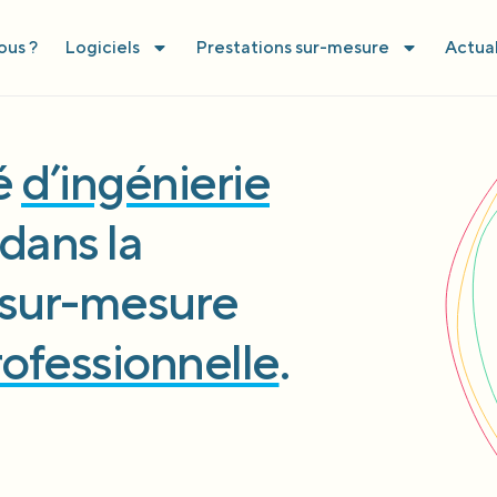
us ?
Logiciels
Prestations sur-mesure
Actual
té
d’ingénierie
dans la
l sur-mesure
rofessionnelle
.