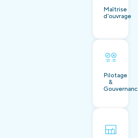
Découvrir
Maîtrise
d'ouvrage
Découvrir
Pilotage
&
Gouvernan