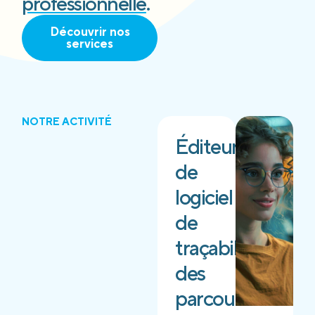
professionnelle
.
Découvrir nos
services
NOTRE ACTIVITÉ
Éditeur
de
logiciel
de
traçabilité
des
parcours