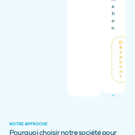
a
ti
o
n.
D
é
c
o
u
v
ri
r
NOTRE APPROCHE
Pourquoi choisir notre société pour