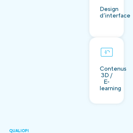
Découvrir
Design
d’interface
Contenus
Découvrir
3D /
E-
learning
QUALIOPI