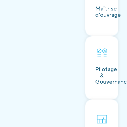
Découvrir
Maîtrise
d'ouvrage
Découvrir
Pilotage
&
Gouvernan