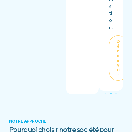
a
ti
o
n.
D
é
c
o
u
v
ri
r
NOTRE APPROCHE
Pourquoi choisir notre société pour