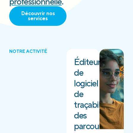
professionnelle
.
Découvrir nos
services
NOTRE ACTIVITÉ
Éditeur
de
logiciel
de
traçabilité
des
parcours