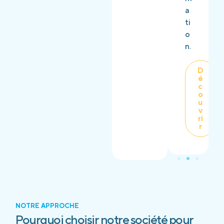
a
ti
o
n.
D
é
c
o
u
v
ri
r
NOTRE APPROCHE
Pourquoi choisir notre société pour