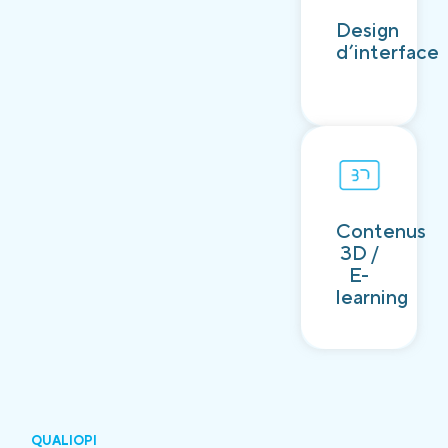
Découvrir
Design
d’interface
Contenus
Découvrir
3D /
E-
learning
QUALIOPI