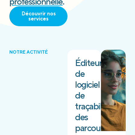
professionnelle
.
Découvrir nos
services
NOTRE ACTIVITÉ
Éditeur
de
logiciel
de
traçabilité
des
parcours