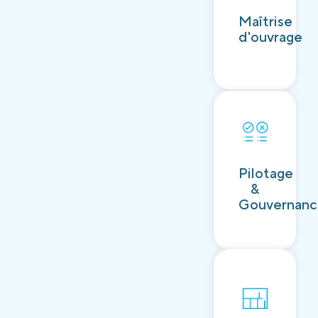
Découvrir
Maîtrise
d'ouvrage
Découvrir
Pilotage
&
Gouvernan