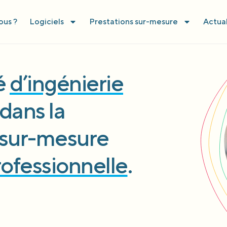
us ?
Logiciels
Prestations sur-mesure
Actual
té
d’ingénierie
dans la
l sur-mesure
rofessionnelle
.