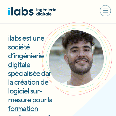
ilabs est une
société
d’ingénierie
digitale
spécialisée dans
la création de
logiciel sur-
mesure pour
la
formation