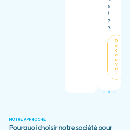
a
ti
o
n.
D
é
c
o
u
v
ri
r
NOTRE APPROCHE
Pourquoi choisir notre société pour