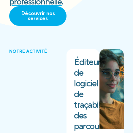
professionnelle
.
Découvrir nos
services
NOTRE ACTIVITÉ
Éditeur
de
logiciel
de
traçabilité
des
parcours