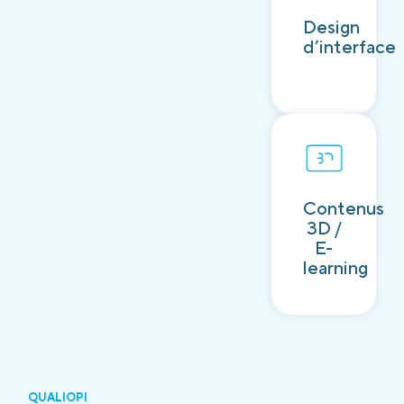
Découvrir
Design
d’interface
Contenus
Découvrir
3D /
E-
learning
QUALIOPI