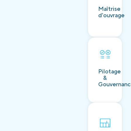
Découvrir
Maîtrise
d'ouvrage
Découvrir
Pilotage
&
Gouvernan