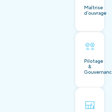
Découvrir
Maîtrise
d'ouvrage
Découvrir
Pilotage
&
Gouvernan