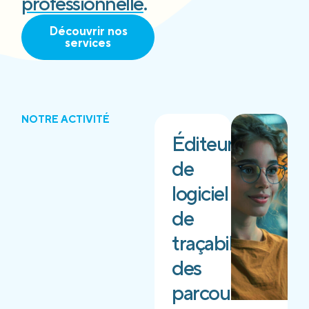
professionnelle
.
Découvrir nos
services
NOTRE ACTIVITÉ
Éditeur
de
logiciel
de
traçabilité
des
parcours