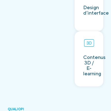
Découvrir
Design
d’interface
Contenus
Découvrir
3D /
E-
learning
QUALIOPI