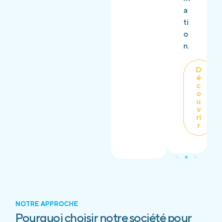
a
ti
o
n.
D
é
c
o
u
v
ri
r
NOTRE APPROCHE
Pourquoi choisir notre société pour